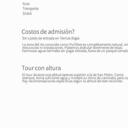
Guia
Transporte
Snack
Costos de admisión?
Sin costes de entrada en Termas Bajas
La zona del río conocida como Purilibre es completamente natural, si
estructuras ni instalaciones. Podemos disfrutar libremente de estas
hermosas aguas termales sin pagar entrada, fuera de un parque cerrad
Tour con altura
El tour alcanza una altitud apenas superior a la de San Pedro. Como
siempre, toma suficiente agua y modere su ritmo de caminata, pero n
hay recomendaciones específicas según la altitud de este recorrido.