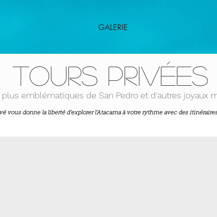
GALERIE
tours PRIVÉES
s plus emblématiques de San Pedro et d'autres joyaux 
é vous donne la liberté d'explorer l'Atacama à votre rythme avec des itinéraires
nt avec un guide personnel, un véhicule et des collations ou des repas organi