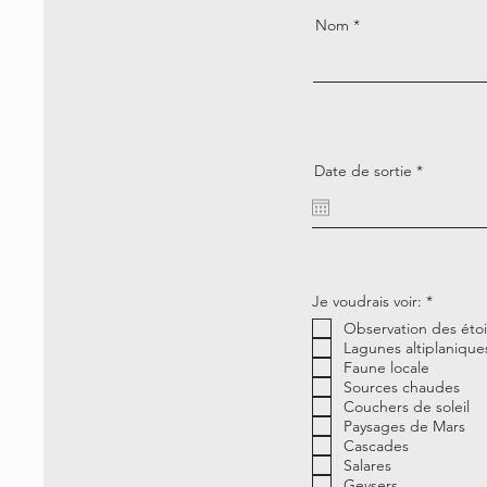
Nom
r
Date de sortie
*
e
q
u
i
r
e
d
O
Je voudrais voir:
*
b
Observation des étoi
l
i
Lagunes altiplanique
g
Faune locale
a
Sources chaudes
t
Couchers de soleil
o
i
Paysages de Mars
r
Cascades
e
Salares
Geysers