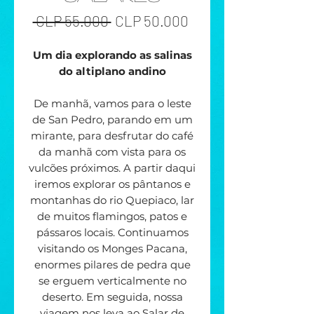
Preço
Preço
 CLP 55.000 
CLP 50.000
normal
promocional
Um dia explorando as salinas
do altiplano andino
De manhã, vamos para o leste
de San Pedro, parando em um
mirante, para desfrutar do café
da manhã com vista para os
vulcões próximos. A partir daqui
iremos explorar os pântanos e
montanhas do rio Quepiaco, lar
de muitos flamingos, patos e
pássaros locais. Continuamos
visitando os Monges Pacana,
enormes pilares de pedra que
se erguem verticalmente no
deserto. Em seguida, nossa
viagem nos leva ao Salar de